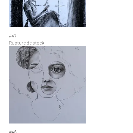
#47
Rupture de stock
#46