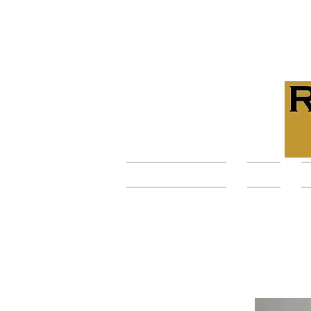
ROBC & Compagnies
Le club
L