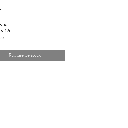
Prix
€
ons
 x 42)
ue
Rupture de stock