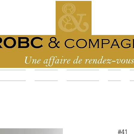
es événements
La boutique
Devenir Membre
Forum
M
#41